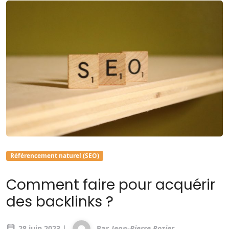
Référencement naturel (SEO)
Comment faire pour acquérir
des backlinks ?
calendar_today
28 juin 2023 |
Par
Jean-Pierre Rozier