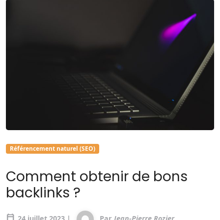
Référencement naturel (SEO)
Comment obtenir de bons
backlinks ?
calendar_today
24 juillet 2023 |
Par
Jean-Pierre Rozier