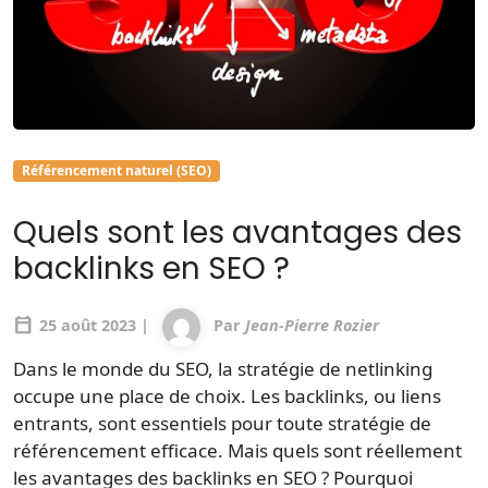
Référencement naturel (SEO)
Quels sont les avantages des
backlinks en SEO ?
calendar_today
25 août 2023 |
Par
Jean-Pierre Rozier
Dans le monde du SEO, la stratégie de netlinking
occupe une place de choix. Les backlinks, ou liens
entrants, sont essentiels pour toute stratégie de
référencement efficace. Mais quels sont réellement
les avantages des backlinks en SEO ? Pourquoi