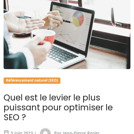
Référencement naturel (SEO)
Quel est le levier le plus
puissant pour optimiser le
SEO ?
calendar_today
5 juin 2023 |
Par
Jean-Pierre Rozier