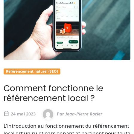
Référencement naturel (SEO)
Comment fonctionne le
référencement local ?
calendar_today
24 mai 2023 |
Par
Jean-Pierre Rozier
L'introduction au fonctionnement du référencement
local est un sujet passionnant et pertinent pour toute