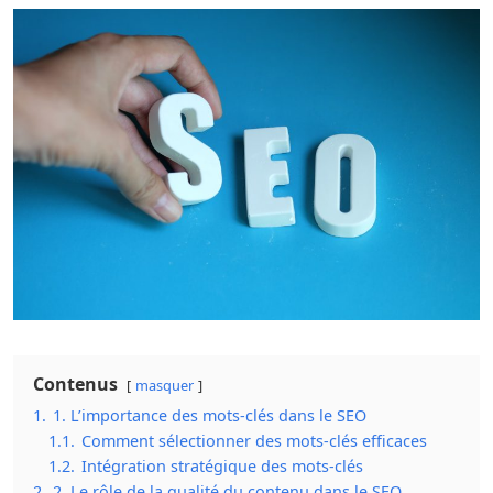
Contenus
masquer
1.
1. L’importance des mots-clés dans le SEO
1.1.
Comment sélectionner des mots-clés efficaces
1.2.
Intégration stratégique des mots-clés
2.
2. Le rôle de la qualité du contenu dans le SEO